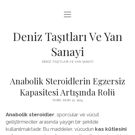
menüyü
FACEBOOK TAKIPÇI KAZANMA ŞIFRESIZ
aç
IGTV BEĞENI ATMA HILESI
Deniz Taşıtları Ve Yan
INSTAGRAM BOT SILME
Sanayi
LISTE
DENIZ TAŞITLARI VE YAN SANAYI
SAYFA LISTESI
Anabolik Steroidlerin Egzersiz
Kapasitesi Artışında Rolü
TARIH: EKIM 22, 2025
Anabolik steroidler
, sporcular ve vücut
geliştirmeciler arasında yaygın bir şekilde
kullanılmaktadır. Bu maddeler, vücudun
kas kütlesini