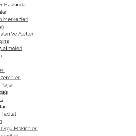
er Hakkında
ları
im Merkezleri
og
ları Ve Aletleri
şımı
İşletmeleri
n
eri
lzemeleri
Plajlar
lığı
su
arı
 Tadilat
ı
 Örgü Makineleri
Trendleri