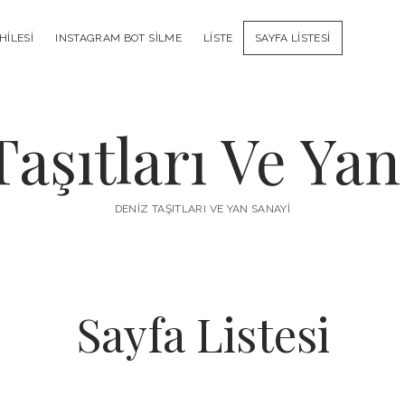
HILESI
INSTAGRAM BOT SILME
LISTE
SAYFA LISTESI
Taşıtları Ve Yan
DENIZ TAŞITLARI VE YAN SANAYI
Sayfa Listesi