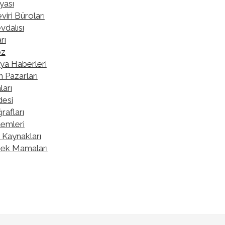
yası
iri Büroları
vdalısı
rı
öz
ya Haberleri
n Pazarları
ları
desi
rafları
temleri
 Kaynakları
pek Mamaları