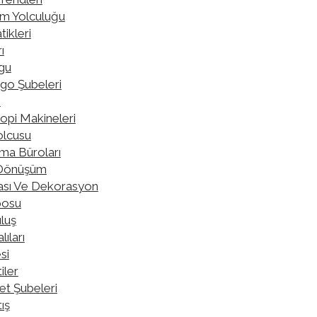
şim Yolculuğu
tikleri
ı
gu
rgo Şubeleri
ı
kopi Makineleri
olcusu
şma Büroları
i Dönüşüm
yası Ve Dekorasyon
posu
luş
ıları
si
iler
et Şubeleri
ış