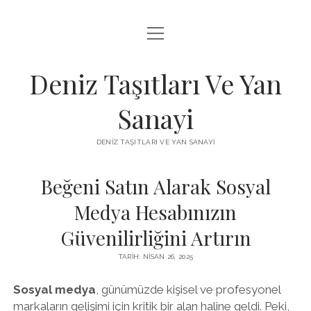
menüyü
FACEBOOK TAKIPÇI KAZANMA ŞIFRESIZ
aç
IGTV BEĞENI ATMA HILESI
Deniz Taşıtları Ve Yan
INSTAGRAM BOT SILME
Sanayi
LISTE
DENIZ TAŞITLARI VE YAN SANAYI
SAYFA LISTESI
Beğeni Satın Alarak Sosyal
Medya Hesabınızın
Güvenilirliğini Artırın
TARIH: NISAN 26, 2025
Sosyal medya
, günümüzde kişisel ve profesyonel
markaların gelişimi için kritik bir alan haline geldi. Peki,