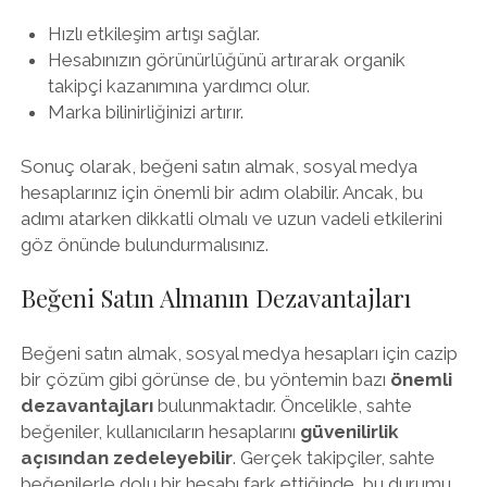
Hızlı etkileşim artışı sağlar.
Hesabınızın görünürlüğünü artırarak organik
takipçi kazanımına yardımcı olur.
Marka bilinirliğinizi artırır.
Sonuç olarak, beğeni satın almak, sosyal medya
hesaplarınız için önemli bir adım olabilir. Ancak, bu
adımı atarken dikkatli olmalı ve uzun vadeli etkilerini
göz önünde bulundurmalısınız.
Beğeni Satın Almanın Dezavantajları
Beğeni satın almak, sosyal medya hesapları için cazip
bir çözüm gibi görünse de, bu yöntemin bazı
önemli
dezavantajları
bulunmaktadır. Öncelikle, sahte
beğeniler, kullanıcıların hesaplarını
güvenilirlik
açısından zedeleyebilir
. Gerçek takipçiler, sahte
beğenilerle dolu bir hesabı fark ettiğinde, bu durumu