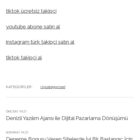
tiktok ücretsiz takipçi
youtube abone satın al
instagram türk takipçi satın al
tiktok takipçi al
KATEGORILER:
Uncategorized
ÖNCEKI YAZI
Denizli Yazılım Ajansı ile Dijital Pazarlama Dönüşümü
SONRAKI YAZI
Deneme Bonusu Veren Sitelerde İyi Bir Başlangıç İçin