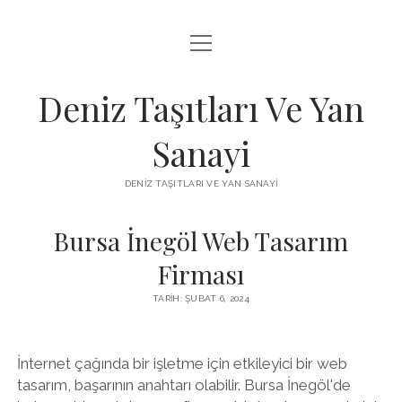
menüyü
FACEBOOK TAKIPÇI KAZANMA ŞIFRESIZ
aç
IGTV BEĞENI ATMA HILESI
Deniz Taşıtları Ve Yan
INSTAGRAM BOT SILME
Sanayi
LISTE
DENIZ TAŞITLARI VE YAN SANAYI
SAYFA LISTESI
Bursa İnegöl Web Tasarım
Firması
TARIH: ŞUBAT 6, 2024
İnternet çağında bir işletme için etkileyici bir web
tasarım, başarının anahtarı olabilir. Bursa İnegöl'de