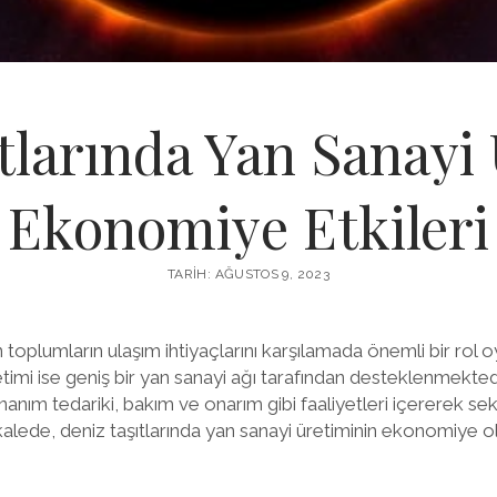
tlarında Yan Sanayi
Ekonomiye Etkileri
TARIH: AĞUSTOS 9, 2023
n toplumların ulaşım ihtiyaçlarını karşılamada önemli bir rol 
şletimi ise geniş bir yan sanayi ağı tarafından desteklenmektedi
nanım tedariki, bakım ve onarım gibi faaliyetleri içererek se
lede, deniz taşıtlarında yan sanayi üretiminin ekonomiye ola