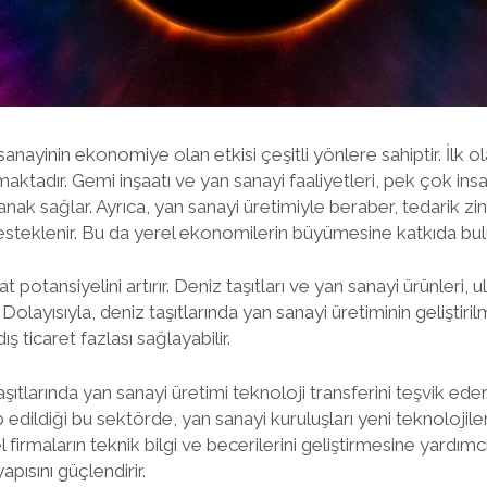
sanayinin ekonomiye olan etkisi çeşitli yönlere sahiptir. İlk o
aktadır. Gemi inşaatı ve yan sanayi faaliyetleri, pek çok ins
nak sağlar. Ayrıca, yan sanayi üretimiyle beraber, tedarik zi
esteklenir. Bu da yerel ekonomilerin büyümesine katkıda bul
t potansiyelini artırır. Deniz taşıtları ve yan sanayi ürünleri, 
Dolayısıyla, deniz taşıtlarında yan sanayi üretiminin geliştirilm
 dış ticaret fazlası sağlayabilir.
ıtlarında yan sanayi üretimi teknoloji transferini teşvik eder.
ep edildiği bu sektörde, yan sanayi kuruluşları yeni teknoloj
 firmaların teknik bilgi ve becerilerini geliştirmesine yardımc
apısını güçlendirir.