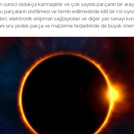
im süreci oldukça karmaşıktır ve çok sayıda parçanın bir aray
 bu parçaların üretilmesi ve temin edilmesinde kilit bir rol oyn
ileri, elektronik ekipman sağlayıcıları ve diğer yan sanayi kuru
n yanı sıra yedek parça ve malzeme tedarikinde de büyük önem