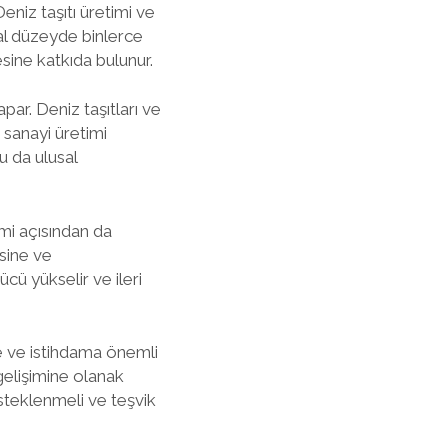
eniz taşıtı üretimi ve
sal düzeyde binlerce
ine katkıda bulunur.
par. Deniz taşıtları ve
n sanayi üretimi
u da ulusal
imi açısından da
esine ve
ücü yükselir ve ileri
e ve istihdama önemli
gelişimine olanak
steklenmeli ve teşvik