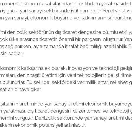
n önemli ekonomik katkılarından biri istihdam yaratmasıdır. D
n iş gücü, yan sanayi sektöründe istihdam edilir. Yerel ve ulu
yan yan sanayi, ekonomik büyüme ve kalkınmanın sürdürülmes
imi denizcilik sektörünün dış ticaret dengesine olumlu etki ya
rçok ülke arasında ticaretin önemli bir parçasını oluşturur. Ya
ş sağlanırken, aynı zamanda ithalat bağımlılığı azaltılabilir. B
ni sağlar.
ekonomik katkılarına ek olarak, inovasyon ve teknoloji geliş
rmaları, deniz taşıtı üretimi için yeni teknolojilerin geliştirilm
a bulunurlar. Bu şekilde, sektördeki verimlilik artar, rekabet g
satları ortaya çıkar.
aşıtlarının üretiminde yan sanayi üretimi ekonomik büyümey
dam yaratması, dış ticaret dengesini düzenlemesi ve teknoloji 
nemini vurgular. Denizcilik sektöründe yan sanayi üretimi de
ülkenin ekonomik potansiyeli artırılabilir.