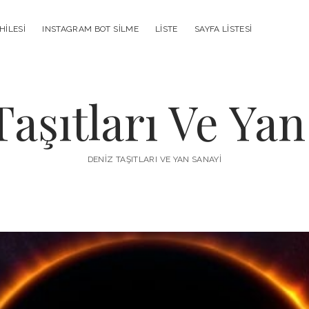
HILESI
INSTAGRAM BOT SILME
LISTE
SAYFA LISTESI
Taşıtları Ve Yan
DENIZ TAŞITLARI VE YAN SANAYI