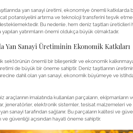
şıtlarında yan sanayi üretimi, ekonomiye önemli katkılarda 
at potansiyelini artırma ve teknoloji transferini teşvik etme g
steklemektedir. Bu nedenle, hem deniz taşıtları üreticileri
da yapılan yatırımların önemi oldukça büyük olmaktadır.
da Yan Sanayi Üretiminin Ekonomik Katkıları
cilik sektörünün önemli bir bileşenidir ve ekonomik kalkınmay
etimi de büyük bir öneme sahiptir. Deniz taşıtlarının üretimi
recine dahil olan yan sanayi, ekonomik büyümeye ve istihd
iz araçlarının imalatında kullanılan parçaların, ekipmanların v
ar, jeneratörler, elektronik sistemler, tesisat malzemeleri v
yan sanayi tarafından sağlanır. Bu parçaların kalitesi ve güveni
ı ve güvenliği açısından hayati öneme sahiptir.