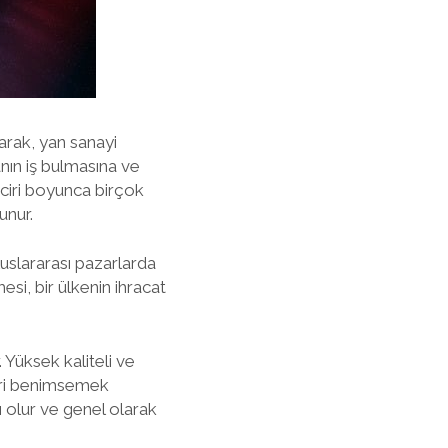
larak, yan sanayi
anın iş bulmasına ve
nciri boyunca birçok
unur.
uluslararası pazarlarda
esi, bir ülkenin ihracat
 Yüksek kaliteli ve
ileri benimsemek
ı olur ve genel olarak