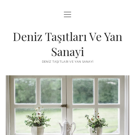
menüyü
FACEBOOK TAKIPÇI KAZANMA ŞIFRESIZ
aç
IGTV BEĞENI ATMA HILESI
Deniz Taşıtları Ve Yan
INSTAGRAM BOT SILME
Sanayi
LISTE
DENIZ TAŞITLARI VE YAN SANAYI
SAYFA LISTESI