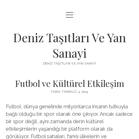
menüyü
FACEBOOK TAKIPÇI KAZANMA ŞIFRESIZ
aç
IGTV BEĞENI ATMA HILESI
Deniz Taşıtları Ve Yan
INSTAGRAM BOT SILME
Sanayi
LISTE
DENIZ TAŞITLARI VE YAN SANAYI
SAYFA LISTESI
Futbol ve Kültürel Etkileşim
TARIH: TEMMUZ 4, 2024
Futbol, dünya genelinde milyonlarca insanın tutkuyla
bağlı olduğu bir spor olarak öne çıkıyor. Ancak sadece
bir spor değil, aynı zamanda derin kültürel
etkileşimlerin yaşandığı bir platform olarak da
görülüyor. Futbol sahaları, farklı ülkelerin ve