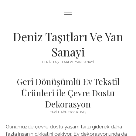
menüyü
FACEBOOK TAKIPÇI KAZANMA ŞIFRESIZ
aç
IGTV BEĞENI ATMA HILESI
Deniz Taşıtları Ve Yan
INSTAGRAM BOT SILME
Sanayi
LISTE
DENIZ TAŞITLARI VE YAN SANAYI
SAYFA LISTESI
Geri Dönüşümlü Ev Tekstil
Ürünleri ile Çevre Dostu
Dekorasyon
TARIH: AĞUSTOS 6, 2024
Günümüzde çevre dostu yaşam tarzı giderek daha
fazla insanın dikkatini çekiyor. Ev dekorasyonunda da