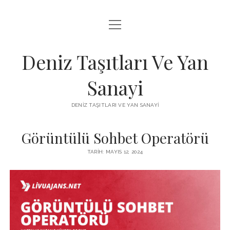
menüyü
FACEBOOK TAKIPÇI KAZANMA ŞIFRESIZ
aç
IGTV BEĞENI ATMA HILESI
Deniz Taşıtları Ve Yan
INSTAGRAM BOT SILME
Sanayi
LISTE
DENIZ TAŞITLARI VE YAN SANAYI
SAYFA LISTESI
Görüntülü Sohbet Operatörü
TARIH: MAYIS 12, 2024