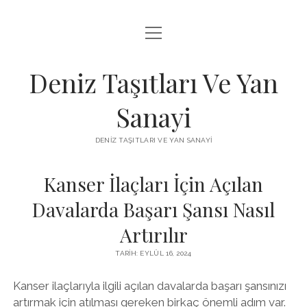
menüyü
FACEBOOK TAKIPÇI KAZANMA ŞIFRESIZ
aç
IGTV BEĞENI ATMA HILESI
Deniz Taşıtları Ve Yan
INSTAGRAM BOT SILME
Sanayi
LISTE
DENIZ TAŞITLARI VE YAN SANAYI
SAYFA LISTESI
Kanser İlaçları İçin Açılan
Davalarda Başarı Şansı Nasıl
Artırılır
TARIH: EYLÜL 16, 2024
Kanser ilaçlarıyla ilgili açılan davalarda başarı şansınızı
artırmak için atılması gereken birkaç önemli adım var.