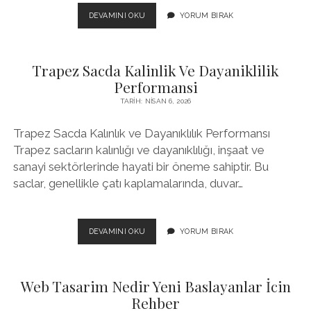
Yazılar
EDGE
DEVAMINI OKU
YORUM BIRAK
COMPUTING
NEDIR
Trapez Sacda Kalinlik Ve Dayaniklilik
Performansi
TARIH: NISAN 6, 2026
Trapez Sacda Kalınlık ve Dayanıklılık Performansı
Trapez sacların kalınlığı ve dayanıklılığı, inşaat ve
sanayi sektörlerinde hayati bir öneme sahiptir. Bu
saclar, genellikle çatı kaplamalarında, duvar…
TRAPEZ
DEVAMINI OKU
YORUM BIRAK
SACDA
KALINLIK
VE
Web Tasarim Nedir Yeni Baslayanlar İcin
DAYANIKLILIK
PERFORMANSI
Rehber