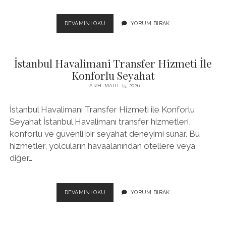
NEVSEHIRDE
DEVAMINI OKU
YORUM BIRAK
E
TICARET
SITESI
İstanbul Havalimani Transfer Hizmeti İle
İCIN
TEMA
Konforlu Seyahat
SECIMI
TARIH: MART 15, 2026
İstanbul Havalimanı Transfer Hizmeti ile Konforlu
Seyahat İstanbul Havalimanı transfer hizmetleri,
konforlu ve güvenli bir seyahat deneyimi sunar. Bu
hizmetler, yolcuların havaalanından otellere veya
diğer…
İSTANBUL
DEVAMINI OKU
YORUM BIRAK
HAVALIMANI
TRANSFER
HIZMETI