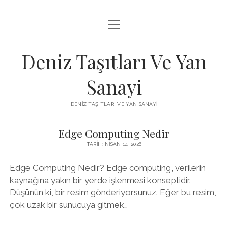
menüyü
FACEBOOK TAKIPÇI KAZANMA ŞIFRESIZ
aç
IGTV BEĞENI ATMA HILESI
Deniz Taşıtları Ve Yan
INSTAGRAM BOT SILME
Sanayi
LISTE
DENIZ TAŞITLARI VE YAN SANAYI
SAYFA LISTESI
Edge Computing Nedir
Deniz
TARIH: NISAN 14, 2026
Taşıtları
Edge Computing Nedir? Edge computing, verilerin
Ve
kaynağına yakın bir yerde işlenmesi konseptidir.
Yan
Düşünün ki, bir resim gönderiyorsunuz. Eğer bu resim,
çok uzak bir sunucuya gitmek…
Sanayi