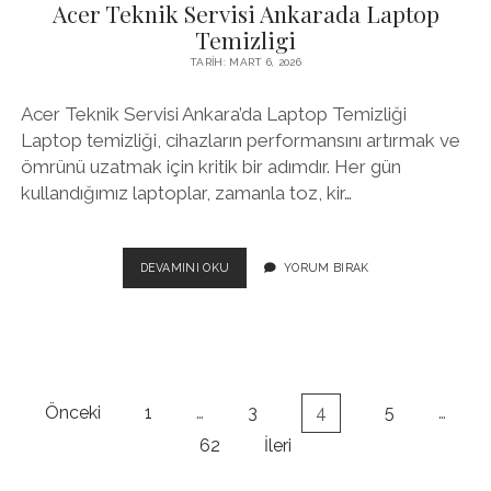
Acer Teknik Servisi Ankarada Laptop
İLE
KONFORLU
Temizligi
SEYAHAT
TARIH: MART 6, 2026
Acer Teknik Servisi Ankara’da Laptop Temizliği
Laptop temizliği, cihazların performansını artırmak ve
ömrünü uzatmak için kritik bir adımdır. Her gün
kullandığımız laptoplar, zamanla toz, kir…
ACER
DEVAMINI OKU
YORUM BIRAK
TEKNIK
SERVISI
ANKARADA
LAPTOP
TEMIZLIGI
Yazı
Önceki
1
…
3
4
5
…
sayfalaması
62
İleri