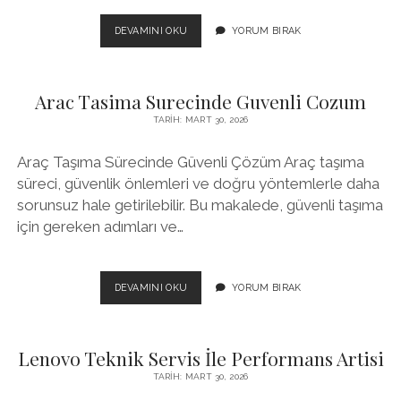
KEY
DEVAMINI OKU
YORUM BIRAK
METRICS
FOR
COLD
Arac Tasima Surecinde Guvenli Cozum
STORAGE
PERFORMANCE
TARIH: MART 30, 2026
Araç Taşıma Sürecinde Güvenli Çözüm Araç taşıma
süreci, güvenlik önlemleri ve doğru yöntemlerle daha
sorunsuz hale getirilebilir. Bu makalede, güvenli taşıma
için gereken adımları ve…
ARAC
DEVAMINI OKU
YORUM BIRAK
TASIMA
SURECINDE
GUVENLI
Lenovo Teknik Servis İle Performans Artisi
COZUM
TARIH: MART 30, 2026