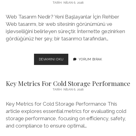
TARIH: NISAN 6, 2026
Web Tasarım Nedir? Yeni Başlayanlar İçin Rehber
Web tasarımı, bir web sitesinin görünümünü ve
işlevselliğini belirleyen süreçtir. İnternette gezinirken
gördüğünüz her şey, bir tasarımcı tarafından…
WEB
DEVAMINI OKU
YORUM BIRAK
TASARIM
NEDIR
YENI
Key Metrics For Cold Storage Performance
BASLAYANLAR
İCIN
TARIH: NISAN 6, 2026
REHBER
Key Metrics for Cold Storage Performance This
article explores essential metrics for evaluating cold
storage performance, focusing on efficiency, safety,
and compliance to ensure optimal…