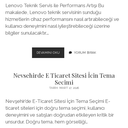
Lenovo Teknik Servis ile Performans Artışı Bu
makalede, Lenovo teknik servisinin sunduğu
hizmetlerin cihaz performansını nasıl artırabileceği ve
kullanıcı deneyimini nasıl iyileştirebileceği üzerine
bilgiler sunulacaktır.…
LENOVO
DEVAMINI OKU
YORUM BIRAK
TEKNIK
SERVIS
İLE
Nevsehirde E Ticaret Sitesi İcin Tema
PERFORMANS
ARTISI
Secimi
TARIH: MART 17, 2026
Nevşehir’de E-Ticaret Sitesi İçin Tema Seçimi E-
ticaret siteleri için doğru tema seçimi, kullanıcı
deneyimini ve satışları doğrudan etkileyen kritik bir
unsurdur. Doğru tema, hem görselliği…