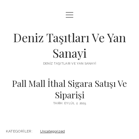
menüyü
FACEBOOK TAKIPÇI KAZANMA ŞIFRESIZ
aç
IGTV BEĞENI ATMA HILESI
Deniz Taşıtları Ve Yan
INSTAGRAM BOT SILME
Sanayi
LISTE
DENIZ TAŞITLARI VE YAN SANAYI
SAYFA LISTESI
Pall Mall İthal Sigara Satışı Ve
Siparişi
TARIH: EYLÜL 2, 2025
KATEGORILER:
Uncategorized