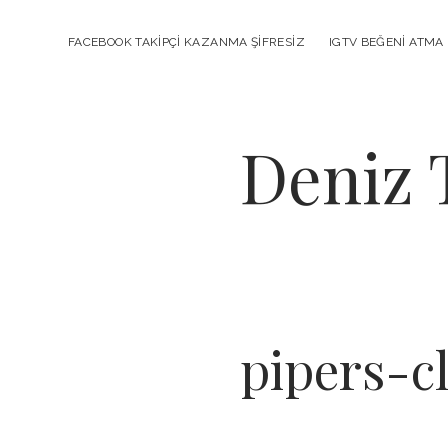
FACEBOOK TAKIPÇI KAZANMA ŞIFRESIZ
IGTV BEĞENI ATMA 
Deniz 
pipers-c