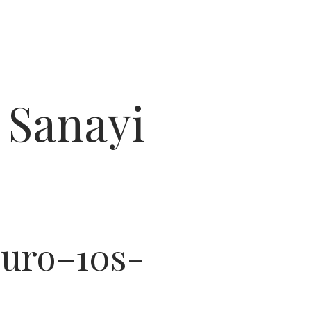
 Sanayi
puro–10s-