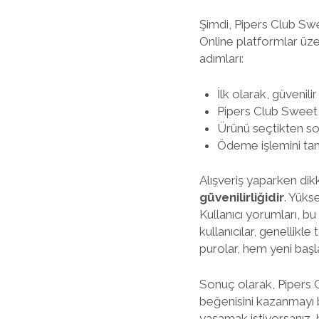
Şimdi, Pipers Club Swe
Online platformlar üzeri
adımları:
İlk olarak, güvenilir
Pipers Club Sweet 
Ürünü seçtikten so
Ödeme işlemini tama
Alışveriş yaparken di
güvenilirliğidir
. Yüks
Kullanıcı yorumları, b
kullanıcılar, genellikl
purolar, hem yeni baş
Sonuç olarak, Pipers 
beğenisini kazanmayı ba
yaşamak istiyorsanız,