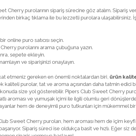
et Cherry purolarının sipariş sürecine göz atalım. Sipariş v
nden birkaç tıklama ile bu lezzetli purolara ulaşabilirsiniz. İş
 bir online puro satıcısı seçin.
Cherry purolarını arama çubuğuna yazın.
nra, sepete ekleyin.
mlayın ve siparişinizi onaylayın.
kkat etmeniz gereken en önemli noktalardan biri,
ürün kalit
ek kaliteli purolar, tat ve aroma açısından daha tatmin edici 
u konuda size yol gösterebilir. Pipers Club Sweet Cherry pur
e tatlı aroması ve yumuşak içimi ile ilgili olumlu geri dönüşler
layanlar hem de deneyimli puro tutkunları için mükemmel bir
Club Sweet Cherry puroları, hem aroması hem de içim keyfi i
şarıyor. Sipariş süreci ise oldukça basit ve hızlı. Eğer siz 
 hemen sipariş vermeye başlayın!