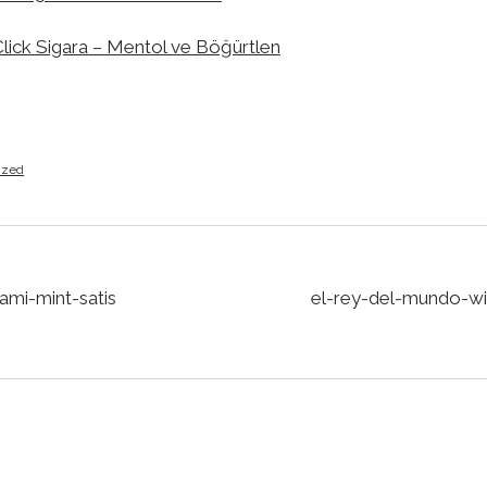
lick Sigara – Mentol ve Böğürtlen
ized
ami-mint-satis
el-rey-del-mundo-wi