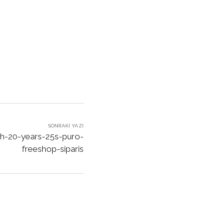
SONRAKI YAZI
h-20-years-25s-puro-
freeshop-siparis