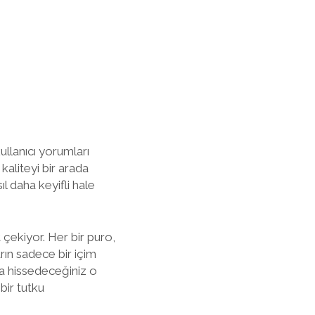
kullanıcı yorumları
 kaliteyi bir arada
ıl daha keyifli hale
 çekiyor. Her bir puro,
arın sadece bir içim
da hissedeceğiniz o
 bir tutku