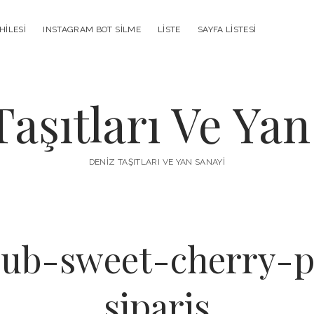
HILESI
INSTAGRAM BOT SILME
LISTE
SAYFA LISTESI
Taşıtları Ve Yan
DENIZ TAŞITLARI VE YAN SANAYI
lub-sweet-cherry-
siparis