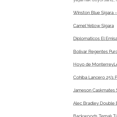
Winston Blue Sigara –
Camel Yellow Sigara
Diplomaticos El Emis
Bolivar Regentes Pu
Hoyo de MonterreyL
Cohiba Lancero 25’s
Jameson Caskmates 
Alec Bradley Double 
Backwoods Temalı Tüt