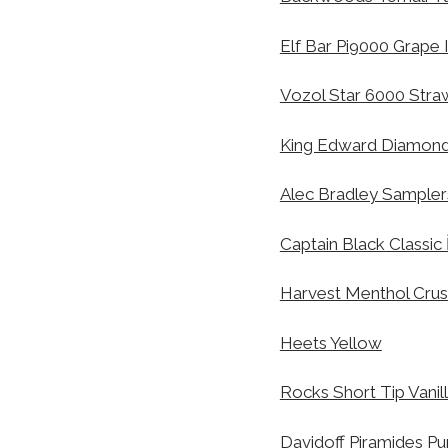
Elf Bar Pi9000 Grape I
Vozol Star 6000 Straw
King Edward Diamonds 
Alec Bradley Sample
Captain Black Classic 
Harvest Menthol Crush
Heets Yellow
Rocks Short Tip Vanilla
Davidoff Piramides Pu