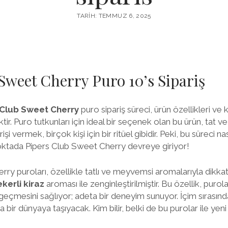
TARIH: TEMMUZ 6, 2025
Sweet Cherry Puro 10’s Sipariş
 Club Sweet Cherry
puro sipariş süreci, ürün özellikleri ve 
tir. Puro tutkunları için ideal bir seçenek olan bu ürün, tat ve
şi vermek, birçok kişi için bir ritüel gibidir. Peki, bu süreci nas
 noktada Pipers Club Sweet Cherry devreye giriyor!
ry puroları, özellikle tatlı ve meyvemsi aromalarıyla dikkat
ekerli kiraz
aroması ile zenginleştirilmiştir. Bu özellik, purol
geçmesini sağlıyor; adeta bir deneyim sunuyor. İçim sırasın
a bir dünyaya taşıyacak. Kim bilir, belki de bu purolar ile yeni