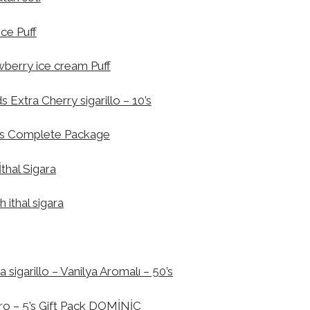
ce Puff
berry ice cream Puff
Extra Cherry sigarillo – 10’s
rs Complete Package
İthal Sigara
 ithal sigara
 sigarillo – Vanilya Aromalı – 50’s
ro – 5’s Gift Pack DOMİNİC