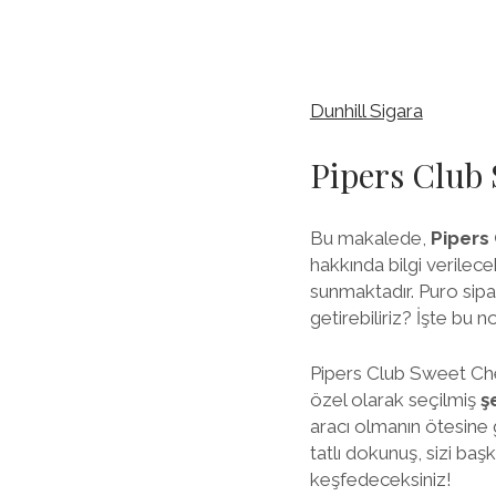
Dunhill Sigara
Pipers Club 
Bu makalede,
Pipers
hakkında bilgi verilecek
sunmaktadır. Puro sipari
getirebiliriz? İşte bu
Pipers Club Sweet Cher
özel olarak seçilmiş
ş
aracı olmanın ötesine 
tatlı dokunuş, sizi başk
keşfedeceksiniz!