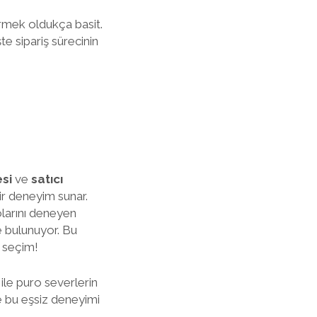
ermek oldukça basit.
te sipariş sürecinin
esi
ve
satıcı
bir deneyim sunar.
olarını deneyen
de bulunuyor. Bu
 seçim!
le puro severlerin
de bu eşsiz deneyimi