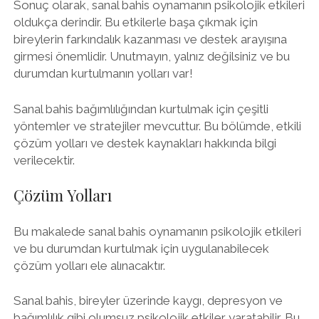
Sonuç olarak, sanal bahis oynamanın psikolojik etkileri
oldukça derindir. Bu etkilerle başa çıkmak için
bireylerin farkındalık kazanması ve destek arayışına
girmesi önemlidir. Unutmayın, yalnız değilsiniz ve bu
durumdan kurtulmanın yolları var!
Sanal bahis bağımlılığından kurtulmak için çeşitli
yöntemler ve stratejiler mevcuttur. Bu bölümde, etkili
çözüm yolları ve destek kaynakları hakkında bilgi
verilecektir.
Çözüm Yolları
Bu makalede sanal bahis oynamanın psikolojik etkileri
ve bu durumdan kurtulmak için uygulanabilecek
çözüm yolları ele alınacaktır.
Sanal bahis, bireyler üzerinde kaygı, depresyon ve
bağımlılık gibi olumsuz psikolojik etkiler yaratabilir. Bu