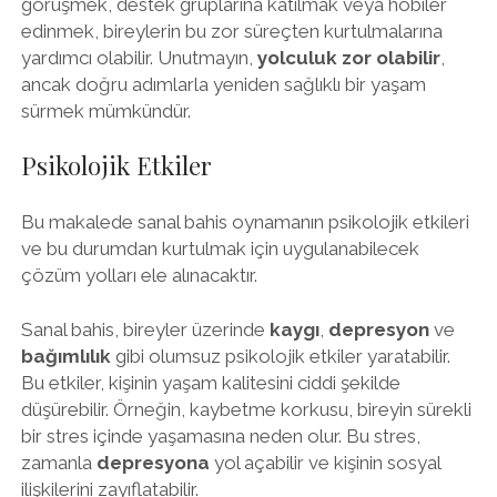
görüşmek, destek gruplarına katılmak veya hobiler
edinmek, bireylerin bu zor süreçten kurtulmalarına
yardımcı olabilir. Unutmayın,
yolculuk zor olabilir
,
ancak doğru adımlarla yeniden sağlıklı bir yaşam
sürmek mümkündür.
Psikolojik Etkiler
Bu makalede sanal bahis oynamanın psikolojik etkileri
ve bu durumdan kurtulmak için uygulanabilecek
çözüm yolları ele alınacaktır.
Sanal bahis, bireyler üzerinde
kaygı
,
depresyon
ve
bağımlılık
gibi olumsuz psikolojik etkiler yaratabilir.
Bu etkiler, kişinin yaşam kalitesini ciddi şekilde
düşürebilir. Örneğin, kaybetme korkusu, bireyin sürekli
bir stres içinde yaşamasına neden olur. Bu stres,
zamanla
depresyona
yol açabilir ve kişinin sosyal
ilişkilerini zayıflatabilir.