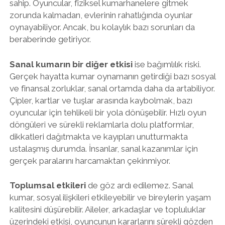
sahip. Oyuncular, fiziksel kumarhanelere gitmek
zorunda kalmadan, evlerinin rahatlığında oyunlar
oynayabiliyor. Ancak, bu kolaylık bazı sorunları da
beraberinde getiriyor.
Sanal kumarın bir diğer etkisi
ise bağımlılık riski.
Gerçek hayatta kumar oynamanın getirdiği bazı sosyal
ve finansal zorluklar, sanal ortamda daha da artabiliyor.
Çipler, kartlar ve tuşlar arasında kaybolmak, bazı
oyuncular için tehlikeli bir yola dönüşebilir. Hızlı oyun
döngüleri ve sürekli reklamlarla dolu platformlar,
dikkatleri dağıtmakta ve kayıpları unutturmakta
ustalaşmış durumda. İnsanlar, sanal kazanımlar için
gerçek paralarını harcamaktan çekinmiyor.
Toplumsal etkileri
de göz ardı edilemez. Sanal
kumar, sosyal ilişkileri etkileyebilir ve bireylerin yaşam
kalitesini düşürebilir. Aileler, arkadaşlar ve topluluklar
üzerindeki etkisi, oyuncunun kararlarını sürekli gözden