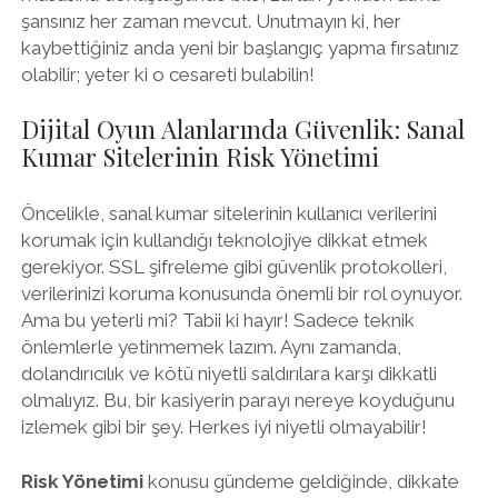
şansınız her zaman mevcut. Unutmayın ki, her
kaybettiğiniz anda yeni bir başlangıç yapma fırsatınız
olabilir; yeter ki o cesareti bulabilin!
Dijital Oyun Alanlarında Güvenlik: Sanal
Kumar Sitelerinin Risk Yönetimi
Öncelikle, sanal kumar sitelerinin kullanıcı verilerini
korumak için kullandığı teknolojiye dikkat etmek
gerekiyor. SSL şifreleme gibi güvenlik protokolleri,
verilerinizi koruma konusunda önemli bir rol oynuyor.
Ama bu yeterli mi? Tabii ki hayır! Sadece teknik
önlemlerle yetinmemek lazım. Aynı zamanda,
dolandırıcılık ve kötü niyetli saldırılara karşı dikkatli
olmalıyız. Bu, bir kasiyerin parayı nereye koyduğunu
izlemek gibi bir şey. Herkes iyi niyetli olmayabilir!
Risk Yönetimi
konusu gündeme geldiğinde, dikkate