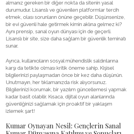
almanız gereken bir diğer nokta da sitenin yasal
durumudur. Lisanslı ve güvenilen platformlar tercih
etmek, olası sorunların önüne geçebilir. Düşünsenize,
bir evi güvenli hale getirmek kimin aklına gelmez ki?
Aynı prensip, sanal oyun dünyası için de geçerli.
Lisanslı bir site, size daha sağlam bir güvenlik teminatı
sunar.
Ayrıca, kullanıcıların sosyal mühendislik saldırılarına
karşı da tetikte olması kritik öneme sahip. Kişisel
bilgilerinizi paylaşmadan önce bir kez daha düşünün.
Unutmayın, her tıklamanızda risk alıyorsunuz.
Bilgilerinizi korumak, bir yazılım güncellemesi yapmak
kadar basit olabilir. Kısaca, dijital oyun alanlarında
güvenliğinizi sağlamak için proaktif bir yaklaşım
izlemek şart!
Kumar Oynayan Nesil: Gençlerin Sanal
Kumar Dünyasına Katılımı ve Sonuçları