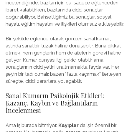
incelendiğinde, bazıları için bu, sadece eğlenceden
ibaret kalabilirken, bazılarında ciddi sonuçlar
doğurabiliyor. Bahsettiğimiz bu sonuçlar, sosyal
hayatı, eğitim hayatını ve ilişkileri olumsuz etkileyebilir.
Bir şekilde eğlence olarak görülen sanal kumar,
aslında sanal bir tuzak haline dönüşebilir. Buna dikkat
etmek, hem gençlerin hem de ailelerin görevi haline
geliyor. Kumar dünyası ilgi çekici olabilir ama
sonuçlarının ciddiyetini unutmamakta fayda var. Her
şeyin bir tadı olmalı; bazen “fazla kaçırmak” ilerleyen
süreçte, ciddi zararlara yol açabilir.
Sanal Kumarın Psikolojik Etkileri:
Kazanç, Kaybın ve Bağlantıların
İncelenmesi
Ama iş burada bitmiyor.
Kayıplar
da işin önemli bir