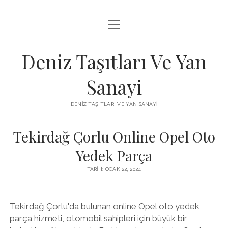
menüyü
FACEBOOK TAKIPÇI KAZANMA ŞIFRESIZ
aç
IGTV BEĞENI ATMA HILESI
Deniz Taşıtları Ve Yan
INSTAGRAM BOT SILME
Sanayi
LISTE
DENIZ TAŞITLARI VE YAN SANAYI
SAYFA LISTESI
Tekirdağ Çorlu Online Opel Oto
Yedek Parça
TARIH: OCAK 22, 2024
Tekirdağ Çorlu'da bulunan online Opel oto yedek
parça hizmeti, otomobil sahipleri için büyük bir