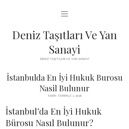
menüyü
FACEBOOK TAKIPÇI KAZANMA ŞIFRESIZ
aç
IGTV BEĞENI ATMA HILESI
Deniz Taşıtları Ve Yan
INSTAGRAM BOT SILME
Sanayi
LISTE
DENIZ TAŞITLARI VE YAN SANAYI
SAYFA LISTESI
İstanbulda En İyi Hukuk Burosu
Nasil Bulunur
TARIH: TEMMUZ 1, 2026
İstanbul’da En İyi Hukuk
Bürosu Nasıl Bulunur?