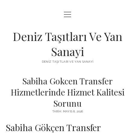
menüyü
FACEBOOK TAKIPÇI KAZANMA ŞIFRESIZ
aç
IGTV BEĞENI ATMA HILESI
Deniz Taşıtları Ve Yan
INSTAGRAM BOT SILME
Sanayi
LISTE
DENIZ TAŞITLARI VE YAN SANAYI
SAYFA LISTESI
Sabiha Gokcen Transfer
Hizmetlerinde Hizmet Kalitesi
Sorunu
TARIH: MAYIS 8, 2026
Sabiha Gökçen Transfer