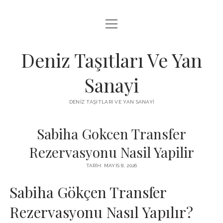
menüyü
FACEBOOK TAKIPÇI KAZANMA ŞIFRESIZ
aç
IGTV BEĞENI ATMA HILESI
Deniz Taşıtları Ve Yan
INSTAGRAM BOT SILME
Sanayi
LISTE
DENIZ TAŞITLARI VE YAN SANAYI
SAYFA LISTESI
Sabiha Gokcen Transfer
Rezervasyonu Nasil Yapilir
TARIH: MAYIS 8, 2026
Sabiha Gökçen Transfer
Rezervasyonu Nasıl Yapılır?